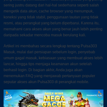
sering justru datang dari hal-hal sederhana seperti salah
mengetik data akun, cache browser yang menumpuk,
koneksi yang tidak stabil, penggunaan tautan yang tidak
resmi, atau perangkat yang belum diperbarui. Karena itu,
memahami cara akses akun yang benar jauh lebih penting
daripada sekadar mencoba masuk berulang kali.
Artikel ini membahas secara lengkap tentang Pulsa303
Masuk, mulai dari persiapan sebelum login, penyebab
umum gagal masuk, kebiasaan yang membuat akses lebih
lancar, hingga tips menjaga keamanan akun setelah
berhasil login. Di bagian akhir, Anda juga akan
menemukan FAQ yang menjawab pertanyaan populer
seputar akses akun Pulsa303 di perangkat mobile.