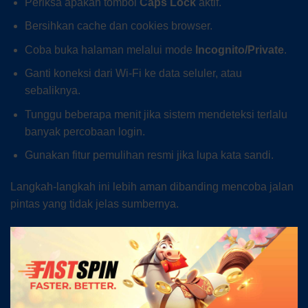
Periksa apakah tombol
Caps Lock
aktif.
Bersihkan cache dan cookies browser.
Coba buka halaman melalui mode
Incognito/Private
.
Ganti koneksi dari Wi-Fi ke data seluler, atau
sebaliknya.
Tunggu beberapa menit jika sistem mendeteksi terlalu
banyak percobaan login.
Gunakan fitur pemulihan resmi jika lupa kata sandi.
Langkah-langkah ini lebih aman dibanding mencoba jalan
pintas yang tidak jelas sumbernya.