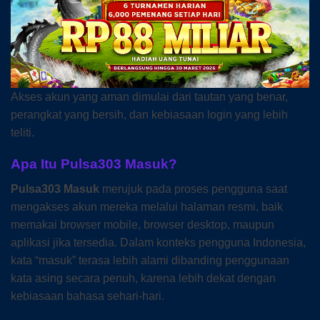
Akses akun yang aman dimulai dari tautan yang benar,
perangkat yang bersih, dan kebiasaan login yang lebih
teliti.
Apa Itu Pulsa303 Masuk?
Pulsa303 Masuk
merujuk pada proses pengguna saat
mengakses akun mereka melalui halaman resmi, baik
memakai browser mobile, browser desktop, maupun
aplikasi jika tersedia. Dalam konteks pengguna Indonesia,
kata “masuk” terasa lebih alami dibanding penggunaan
kata asing secara penuh, karena lebih dekat dengan
kebiasaan bahasa sehari-hari.