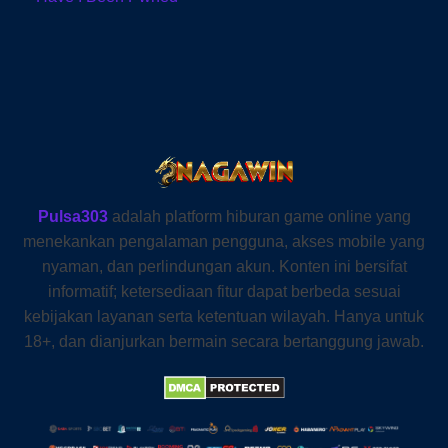
Pulsa303
adalah platform hiburan game online yang
menekankan pengalaman pengguna, akses mobile yang
nyaman, dan perlindungan akun. Konten ini bersifat
informatif; ketersediaan fitur dapat berbeda sesuai
kebijakan layanan serta ketentuan wilayah. Hanya untuk
18+, dan dianjurkan bermain secara bertanggung jawab.