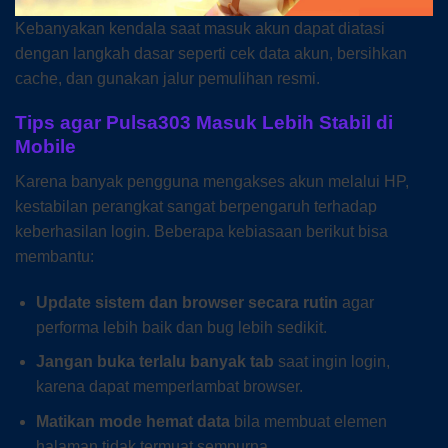
Kebanyakan kendala saat masuk akun dapat diatasi
dengan langkah dasar seperti cek data akun, bersihkan
cache, dan gunakan jalur pemulihan resmi.
Tips agar Pulsa303 Masuk Lebih Stabil di
Mobile
Karena banyak pengguna mengakses akun melalui HP,
kestabilan perangkat sangat berpengaruh terhadap
keberhasilan login. Beberapa kebiasaan berikut bisa
membantu:
Update sistem dan browser secara rutin
agar
performa lebih baik dan bug lebih sedikit.
Jangan buka terlalu banyak tab
saat ingin login,
karena dapat memperlambat browser.
Matikan mode hemat data
bila membuat elemen
halaman tidak termuat sempurna.